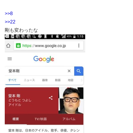
>>8
>>22
剛も変わったな