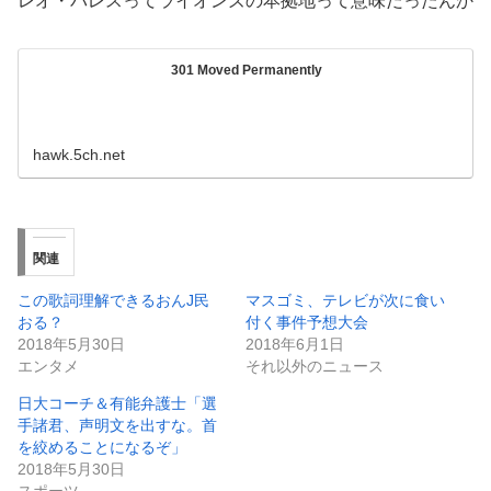
レオ・パレスってライオンズの本拠地って意味だったんか
301 Moved Permanently
hawk.5ch.net
関連
この歌詞理解できるおんJ民
マスゴミ、テレビが次に食い
おる？
付く事件予想大会
2018年5月30日
2018年6月1日
エンタメ
それ以外のニュース
日大コーチ＆有能弁護士「選
手諸君、声明文を出すな。首
を絞めることになるぞ」
2018年5月30日
スポーツ