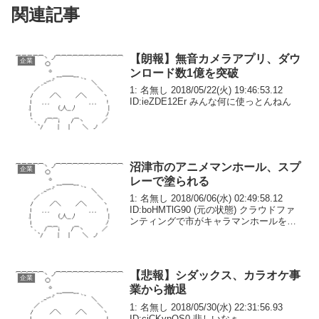
関連記事
【朗報】無音カメラアプリ、ダウ
企業
ンロード数1億を突破
1: 名無し 2018/05/22(火) 19:46:53.12
ID:ieZDE12Er みんな何に使っとんねん
沼津市のアニメマンホール、スプ
企業
レーで塗られる
1: 名無し 2018/06/06(水) 02:49:58.12
ID:boHMTlG90 (元の状態) クラウドファ
ンティングで市がキャラマンホールを設
置 ↓ アホがマンホール磨くという迷惑行
為 ↓ 更にアホを煽るために故意に傷つけ
る動画...
【悲報】シダックス、カラオケ事
企業
業から撤退
1: 名無し 2018/05/30(水) 22:31:56.93
ID:ciCKvnQS0 悲しいなぁ…