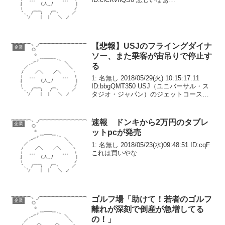
【悲報】USJのフライングダイナ
企業
ソー、また乗客が宙吊りで停止す
る
1: 名無し 2018/05/29(火) 10:15:17.11
ID:bbgQMT350 USJ（ユニバーサル・ス
タジオ・ジャパン）のジェットコースタ
ーが28日、また緊急停止して乗客が一
時、宙づり状態となりました。 午後6
時すぎ、USJ...
速報 ドンキから2万円のタブレ
企業
ットpcが発売
1: 名無し 2018/05/23(水)09:48:51 ID:cqF
これは買いやな
ゴルフ場「助けて！若者のゴルフ
企業
離れが深刻で倒産が急増してる
の！」