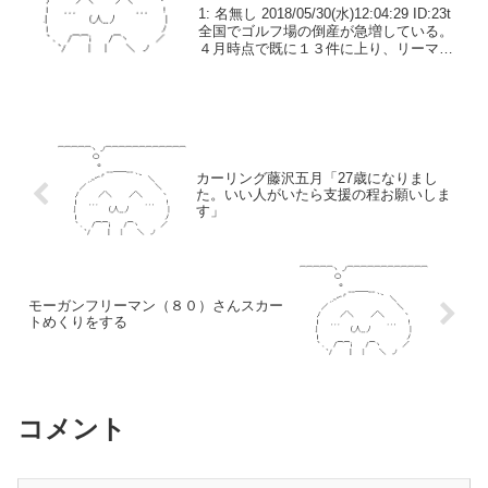
1: 名無し 2018/05/30(水)12:04:29 ID:23t
全国でゴルフ場の倒産が急増している。
４月時点で既に１３件に上り、リーマ
ン・ショック時を上回るペースだ。背景
には若者のゴルフ離れによる利用者数の
低迷があるほか、ゴルフ場会...
カーリング藤沢五月「27歳になりまし
た。いい人がいたら支援の程お願いしま
す」
モーガンフリーマン（８０）さんスカー
トめくりをする
コメント