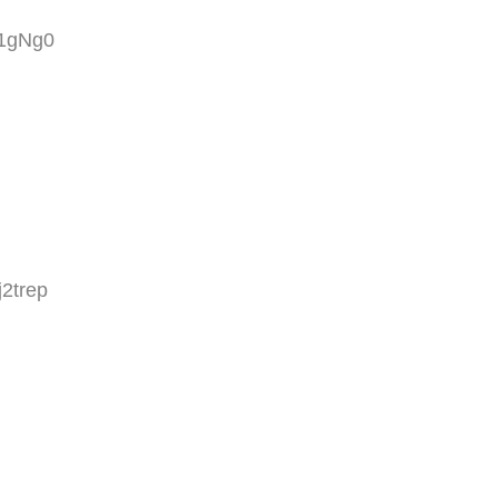
I1gNg0
2trep