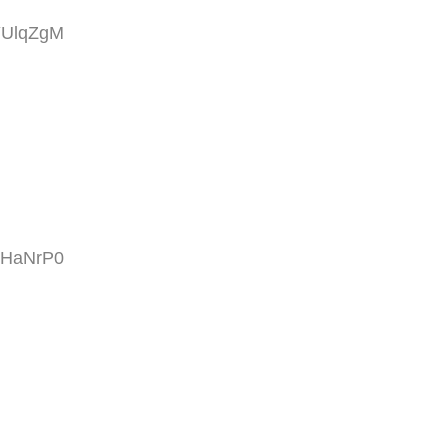
YUlqZgM
+HaNrP0