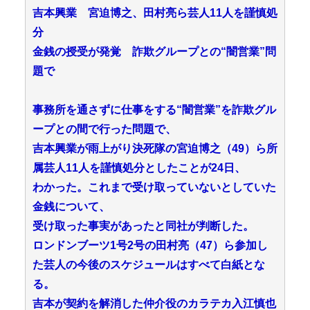
吉本興業 宮迫博之、田村亮ら芸人11人を謹慎処
分
金銭の授受が発覚 詐欺グループとの“闇営業”問
題で
事務所を通さずに仕事をする“闇営業”を詐欺グル
ープとの間で行った問題で、
吉本興業が雨上がり決死隊の宮迫博之（49）ら所
属芸人11人を謹慎処分としたことが24日、
わかった。これまで受け取っていないとしていた
金銭について、
受け取った事実があったと同社が判断した。
ロンドンブーツ1号2号の田村亮（47）ら参加し
た芸人の今後のスケジュールはすべて白紙とな
る。
吉本が契約を解消した仲介役のカラテカ入江慎也