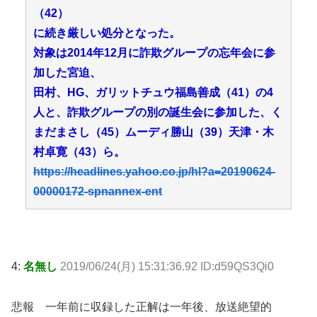
（42）
に続き厳しい処分となった。
対象は2014年12月に詐欺グループの忘年会に参
加した宮迫、
田村、HG、ガリットチュウ福島善成（41）の4
人と、詐欺グループの別の誕生会に参加した、く
まだまさし（45）ムーディ勝山（39）天津・木
村卓寛（43）ら。
https://headlines.yahoo.co.jp/hl?a=20190624-
00000172-spnannex-ent
4:
名無し
2019/06/24(月) 15:31:36.92 ID:d59QS3Qi0
悲報 一年前に収録した正解は一年後、放送絶望的