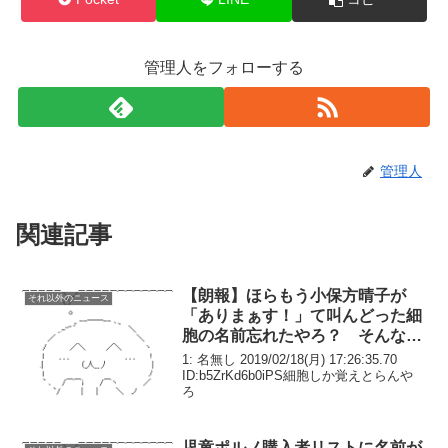
管理人をフォローする
管理人
関連記事
【朗報】ほらもう小保方晴子が
それ以外のニュース
「ありまぁす！」て叫んどった細
胞の名前忘れたやろ？ そんなも
んやで
1: 名無し 2019/02/18(月) 17:26:35.70
ID:b5ZrKd6b0iPS細胞しか覚えとらんや
ろ
児童ポルノ購入者リストに名前が