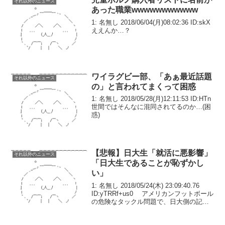
それ以外のニュース
あった職業wwwwwwwwwww
1: 名無し 2018/06/04(月)08:02:36 ID:skX
ええんか…？
ワイラグビー部、「あぁ最近話題
それ以外のニュース
の」と言われてまくって困惑
1: 名無し 2018/05/28(月)12:11:53 ID:HTn
世間ではそんなに混同されてるのか…(困
惑)
【悲報】日大生「就活に悪影響」
それ以外のニュース
「日大生であることが恥ずかし
い」
1: 名無し 2018/05/24(木) 23:09:40.76
ID:yTRRf+us0 アメリカンフットボール
の危険なタックル問題で、日大側の記者
会見から一夜が明けた２４日、 同大４年
で弓道部の男子学生は「就職活動に影響