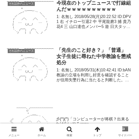
が出ている」と...
今現在のトップニュースで打線組
それ以外のニュース
んだｗｗｗｗｗｗｗｗｗｗ
1: 名無し 2018/05/28(月)20:22:52 ID:DPV
1 右 イチロー引退2 中 平尾龍磨3 捕 貴乃
花4 三 山口達也メンバー5 遊 日大タック
ル事件6 左 漫画村7 一 はれのひ8 二 平昌
五輪9 DH ローガンポール...
「先生のこと好き？」「普通」
それ以外のニュース
女子生徒に尋ねた中学教諭を懲戒
処分
1: 名無し 2018/05/31(木)10:42:41 ID:bAN
教諭の立場を利用し好意を確認すること
が信用失墜行為に当たると判断した。県
教委によると、３０代の男性教諭は２月
上旬、「先生のことが好きならサインを
出して」などと匿名の手書...
彡(^)(^)「コンピューターが将棋？出来る
わけないやろwww」
メニュー
ホーム
検索
トップ
サイドバー