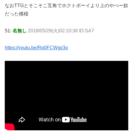
なおTTGとそこそこ互角でホクトボーイより上のやべー奴
だった模様
51:
名無し
2018/05/29(火)02:10:38 ID:SA7
https://youtu.be/Rp0FCWgjj3o