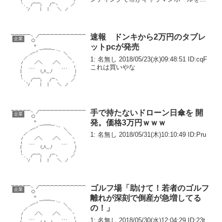
置 ↓ アホがマンホール磨くという迷惑行
為 ↓ 更にアホを煽るために故意に傷つけ
る動画...
速報 ドンキから2万円のタブレ
企業
ットpcが発売
1: 名無し 2018/05/23(水)09:48:51 ID:cqF
これは買いやな
手で持たないドローン日傘を 開
企業
発。価格3万円ｗｗｗ
1: 名無し 2018/05/31(木)10:10:49 ID:Pru
ゴルフ場「助けて！若者のゴルフ
企業
離れが深刻で倒産が急増してる
の！」
1: 名無し 2018/05/30(水)12:04:29 ID:23t