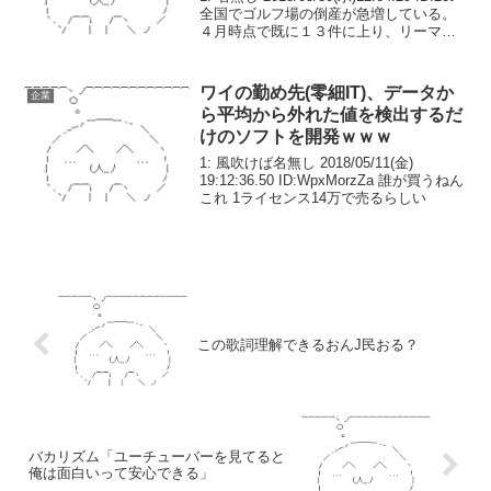
全国でゴルフ場の倒産が急増している。
４月時点で既に１３件に上り、リーマ
ン・ショック時を上回るペースだ。背景
には若者のゴルフ離れによる利用者数の
低迷があるほか、ゴルフ場会...
ワイの勤め先(零細IT)、データか
企業
ら平均から外れた値を検出するだ
けのソフトを開発ｗｗｗ
1: 風吹けば名無し 2018/05/11(金)
19:12:36.50 ID:WpxMorzZa 誰が買うねん
これ 1ライセンス14万で売るらしい
この歌詞理解できるおんJ民おる？
バカリズム「ユーチューバーを見てると
俺は面白いって安心できる」